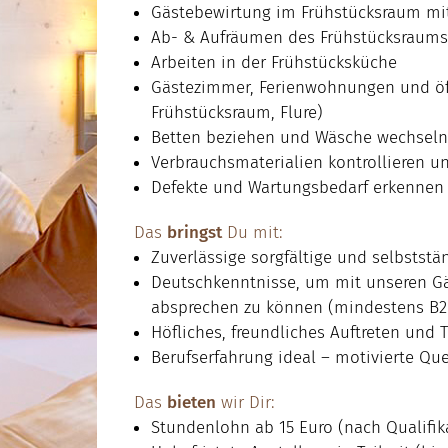
Gästebewirtung im Frühstücksraum mi
Ab- & Aufräumen des Frühstücksraum
Arbeiten in der Frühstücksküche
Gästezimmer, Ferienwohnungen und öff
Frühstücksraum, Flure)
Betten beziehen und Wäsche wechsel
Verbrauchsmaterialien kontrollieren un
Defekte und Wartungsbedarf erkenne
Das
bringst
Du mit:
Zuverlässige sorgfältige und selbststä
Deutschkenntnisse, um mit unseren G
absprechen zu können (mindestens B
Höfliches, freundliches Auftreten und 
Berufserfahrung ideal – motivierte Qu
Das
bieten
wir Dir:
Stundenlohn ab 15 Euro (nach Qualifik