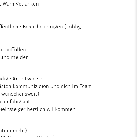
t Warmgetränken
s
entliche Bereiche reinigen (Lobby,
n
d auffüllen
n und melden
ndige Arbeitsweise
ästen kommunizieren und sich im Team
2 wünschenswert)
Teamfähigkeit
ereinsteiger herzlich willkommen
ation mehr)